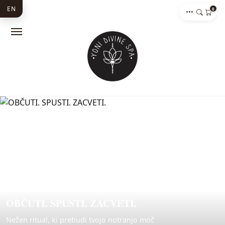
EN
0
OBČUTI. SPUSTI. ZACVETI.
Nežen ritual, ki prebudi tvojo notranjo moč