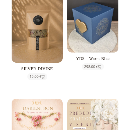
YDS - Warm Blue
298.00
€
SILVER DIVINE
15.00
€