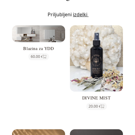
Priljubljeni
izdelki
Blazina za YDD
60.00
€
DIVINE MIST
20.00
€