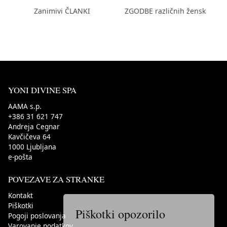
Zanimivi ČLANKI
ZGODBE različnih žensk
YONI DIVINE SPA
AAMA s.p.
+386 31 621 747
Andreja Cegnar
Kavčičeva 64
1000
Ljubljana
e-pošta
POVEZAVE ZA STRANKE
Kontakt
Piškotki
Piškotki opozorilo
Pogoji poslovanja
Varovanje podatkov