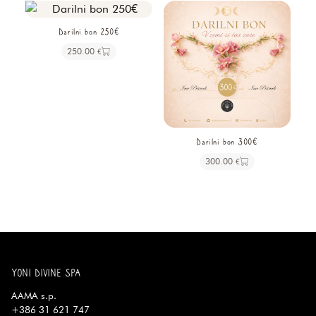
Darilni bon 250€
250.00
€
Darilni bon 300€
300.00
€
YONI DIVINE SPA
AAMA s.p.
+386 31 621 747