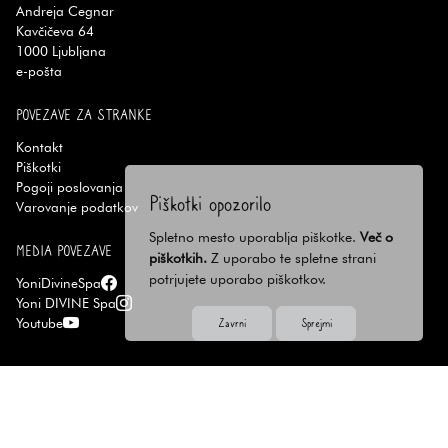
Andreja Cegnar
Kavčičeva 64
1000
Ljubljana
e-pošta
POVEZAVE ZA STRANKE
Kontakt
Piškotki
Pogoji poslovanja
Piškotki opozorilo
Varovanje podatkov
Spletno mesto uporablja piškotke.
Več o
MEDIA POVEZAVE
piškotkih.
Z uporabo te spletne strani
potrjujete uporabo piškotkov.
YoniDivineSpa
Yoni DIVINE Spa
Zavrni
Sprejmi
Youtube
© 2026 YoniDivineSpa · Izdelava spletnih strani
eOrbit