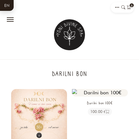
EN
0
DARILNI BON
Darilni bon 100€
100.00
€