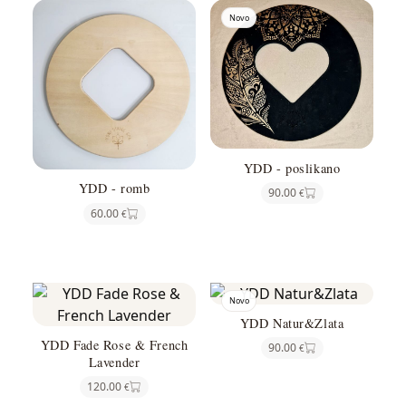
Novo
YDD - poslikano
YDD - romb
90.00
€
60.00
€
Novo
YDD Natur&Zlata
YDD Fade Rose & French
90.00
€
Lavender
120.00
€