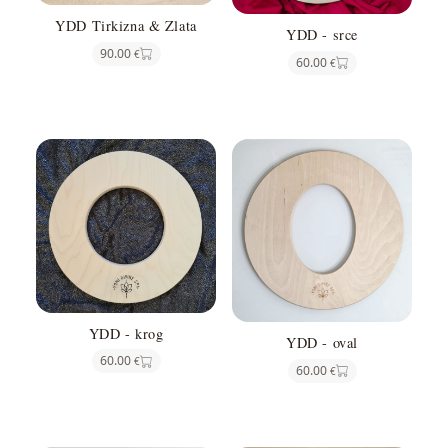
YDD Tirkizna & Zlata
YDD - srce
90.00
€
60.00
€
YDD - krog
YDD - oval
60.00
€
60.00
€