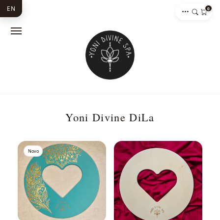
EN
0
Yoni Divine DiLa
Novo