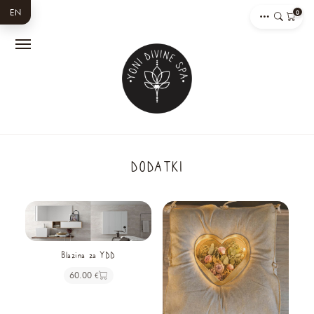
EN
0
DODATKI
Blazina za YDD
60.00
€