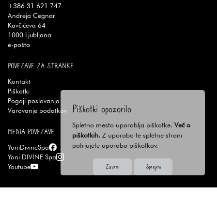
+386 31 621 747
Andreja Cegnar
Kavčičeva 64
1000
Ljubljana
e-pošta
POVEZAVE ZA STRANKE
Kontakt
Piškotki
Pogoji poslovanja
Piškotki opozorilo
Varovanje podatkov
Spletno mesto uporablja piškotke.
Več o
MEDIA POVEZAVE
piškotkih.
Z uporabo te spletne strani
potrjujete uporabo piškotkov.
YoniDivineSpa
Yoni DIVINE Spa
Zavrni
Sprejmi
Youtube