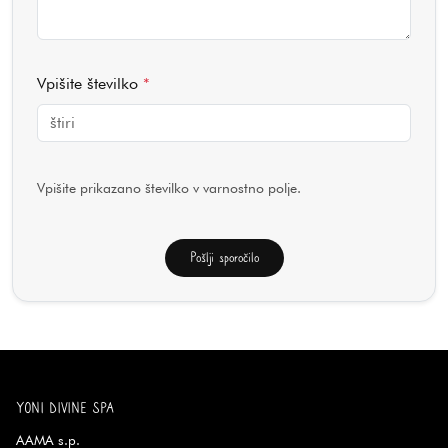
Vpišite številko
*
Vpišite prikazano številko v varnostno polje.
Pošlji sporočilo
YONI DIVINE SPA
AAMA s.p.