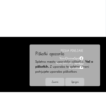
MEDIA POVEZAVE
Piškotki opozorilo
YoniDivineSpa
Spletno mesto uporablja piškotke.
Več o
Yoni DIVINE Spa
piškotkih.
Z uporabo te spletne strani
Youtube
potrjujete uporabo piškotkov.
Zavrni
Sprejmi