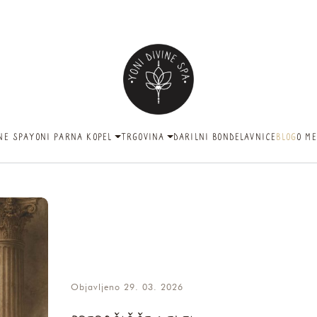
NE SPA
YONI PARNA KOPEL
TRGOVINA
DARILNI BON
DELAVNICE
BLOG
O ME
Objavljeno 29. 03. 2026