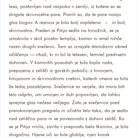
lesa, postavljen nad razpoko v zemlji, iz katere so se
dvigale skrivnostne pare. Pravili so, da te pare nosijo
glas bogov. A resnica je bila bolj zapletena – in bolj
skrivnostna. Preden je Pitija sedla na trinožnik, se je
umaknila v skrit prostor templja, kamor ni smel nihče
razen drugih svečenic. Tam so izvajale starodavni obred
očiščenja — ritual, ki ni bil le telesen, temveč predvsem
duhoven. V kamnitih posodah je bila topla voda,
prepojena z zelišči iz gorskih pobočij: z lovorjem,
timijanom in skrivnostnimi cvetovi, katerih imena so bila
že tedaj pozabljena. Svečenice so verjele, da mora biti
telo odprto, um umirjen in duh pripravljen, da lahko
sprejme glas nečesa večjega. Zato je svečenica pred
prerokovanjem pregrela in očistila telo tako, da je sedla
nad zeliščno paro in se povezovala z duhovi zelišč. Ko
se je Pitija vrnila, zavita v preprosto belo tkanino, je bila
drugačna. Njene oči so bile globlje, njen korak