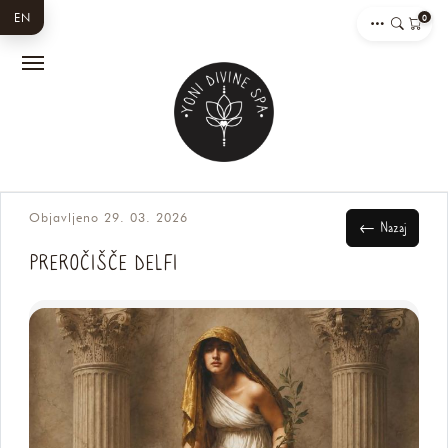
EN
0
Objavljeno 29. 03. 2026
← Nazaj
PREROČIŠČE DELFI