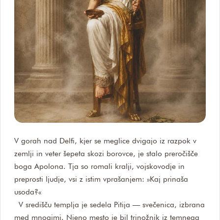
V gorah nad Delfi, kjer se meglice dvigajo iz razpok v
zemlji in veter šepeta skozi borovce, je stalo preročišče
boga Apolona. Tja so romali kralji, vojskovodje in
preprosti ljudje, vsi z istim vprašanjem: »Kaj prinaša
usoda?«
V središču templja je sedela Pitija — svečenica, izbrana
med mnogimi. Njeno mesto je bil trinožnik iz temnega