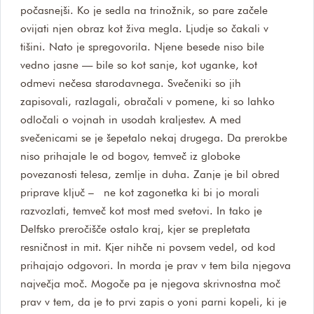
počasnejši. Ko je sedla na trinožnik, so pare začele
ovijati njen obraz kot živa megla. Ljudje so čakali v
tišini. Nato je spregovorila. Njene besede niso bile
vedno jasne — bile so kot sanje, kot uganke, kot
odmevi nečesa starodavnega. Svečeniki so jih
zapisovali, razlagali, obračali v pomene, ki so lahko
odločali o vojnah in usodah kraljestev. A med
svečenicami se je šepetalo nekaj drugega. Da prerokbe
niso prihajale le od bogov, temveč iz globoke
povezanosti telesa, zemlje in duha. Zanje je bil obred
priprave ključ – ne kot zagonetka ki bi jo morali
razvozlati, temveč kot most med svetovi. In tako je
Delfsko preročišče ostalo kraj, kjer se prepletata
resničnost in mit. Kjer nihče ni povsem vedel, od kod
prihajajo odgovori. In morda je prav v tem bila njegova
največja moč. Mogoče pa je njegova skrivnostna moč
prav v tem, da je to prvi zapis o yoni parni kopeli, ki je