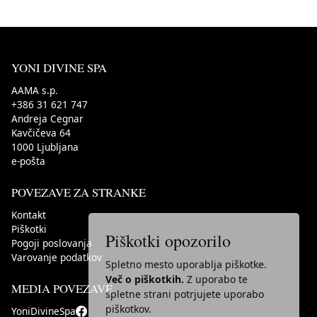
YONI DIVINE SPA
AAMA s.p.
+386 31 621 747
Andreja Cegnar
Kavčičeva 64
1000
Ljubljana
e-pošta
POVEZAVE ZA STRANKE
Kontakt
Piškotki
Piškotki opozorilo
Pogoji poslovanja
Varovanje podatkov
Spletno mesto uporablja piškotke.
Več o piškotkih.
Z uporabo te
MEDIA POVEZAVE
spletne strani potrjujete uporabo
piškotkov.
YoniDivineSpa