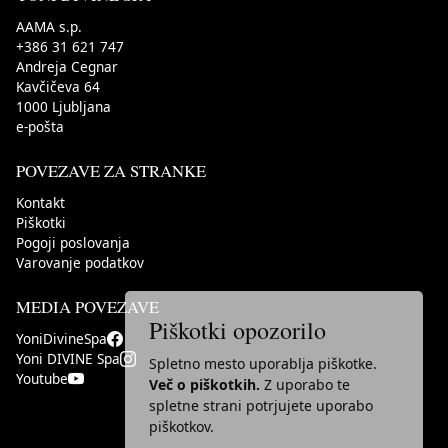
AAMA s.p.
+386 31 621 747
Andreja Cegnar
Kavčičeva 64
1000
Ljubljana
e-pošta
POVEZAVE ZA STRANKE
Kontakt
Piškotki
Pogoji poslovanja
Varovanje podatkov
MEDIA POVEZAVE
Piškotki opozorilo
YoniDivineSpa
Yoni DIVINE Spa
Spletno mesto uporablja piškotke.
Youtube
Več o piškotkih.
Z uporabo te
spletne strani potrjujete uporabo
piškotkov.