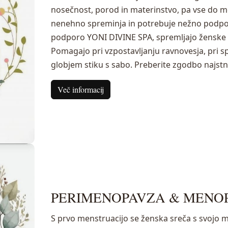
nosečnost, porod in materinstvo, pa vse do m
nenehno spreminja in potrebuje nežno podpor
podporo YONI DIVINE SPA, spremljajo ženske v
Pomagajo pri vzpostavljanju ravnovesja, pri sp
globjem stiku s sabo. Preberite zgodbo najstni
Več informacij
PERIMENOPAVZA & MENO
S prvo menstruacijo se ženska sreča s svojo m