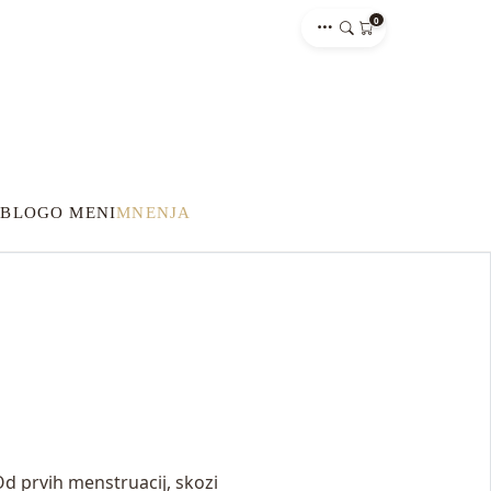
0
E
BLOG
O MENI
MNENJA
d prvih menstruacij, skozi