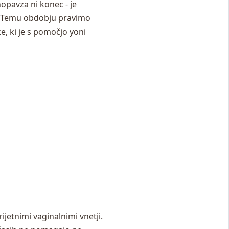
pavza ni konec - je
n. Temu obdobju pravimo
 ki je s pomočjo yoni
jetnimi vaginalnimi vnetji.