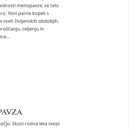
odrosti menopavze, se telo
o. Yoni parne kopeli s
 vseh življenskih obdobjih.
roščanju, celjenju in
ce...
PAVZA
očjo. Skozi rodna leta svojo