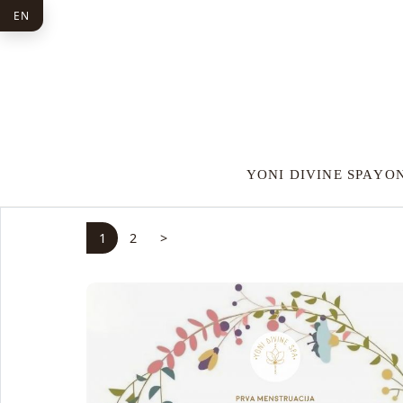
EN
YONI DIVINE SPA
YON
1
2
>
Naslednja stran