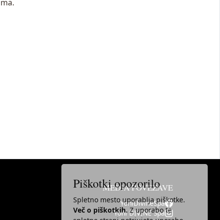
oma.
Piškotki opozorilo
MEDIA POVEZAVE
Spletno mesto uporablja piškotke.
YoniDivineSpa
Več o piškotkih.
Z uporabo te
Yoni DIVINE Spa