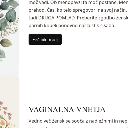
moč vadi. Ob menopavzi ta moč postane. Meno
prehod. Čas, ko telo spregovori na svoj nači
tudi DRUGA POMLAD. Preberite zgodbo ženske,
parnih kopeli ponovno našla stik s sabo.
Več informacij
VAGINALNA VNETJA
Vedno več žensk se sooča z nadležnimi in nepri