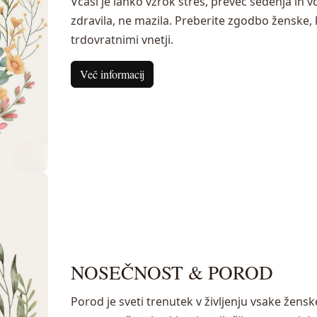
Včasi je lahko vzrok stres, preveč sedenja in
zdravila, ne mazila. Preberite zgodbo ženske, k
trdovratnimi vnetji.
Več informacij
NOSEČNOST & POROD
Porod je sveti trenutek v življenju vsake žens