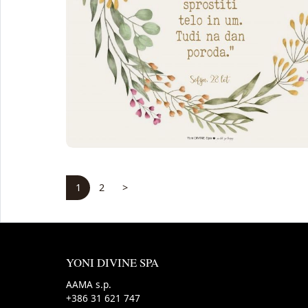
1
2
>
Naslednja stran
YONI DIVINE SPA
AAMA s.p.
+386 31 621 747