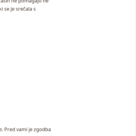
 včasih ne pomagajo ne
i se je srečala s
ke. Pred vami je zgodba