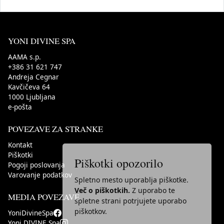
YONI DIVINE SPA
AAMA s.p.
+386 31 621 747
Andreja Cegnar
Kavčičeva 64
1000
Ljubljana
e-pošta
POVEZAVE ZA STRANKE
Kontakt
Piškotki
Piškotki opozorilo
Pogoji poslovanja
Varovanje podatkov
Spletno mesto uporablja piškotke.
Več o piškotkih.
Z uporabo te
MEDIA POVEZAVE
spletne strani potrjujete uporabo
piškotkov.
YoniDivineSpa
Yoni DIVINE Spa