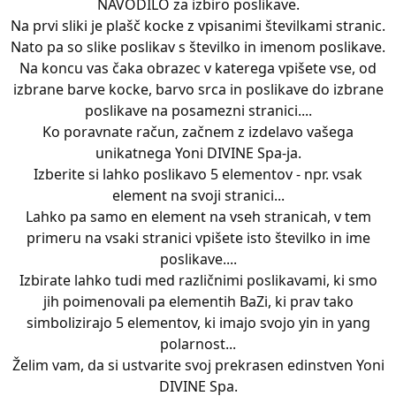
NAVODILO za izbiro poslikave.
Na prvi sliki je plašč kocke z vpisanimi številkami stranic.
Nato pa so slike poslikav s številko in imenom poslikave.
Na koncu vas čaka obrazec v katerega vpišete vse, od
izbrane barve kocke, barvo srca in poslikave do izbrane
poslikave na posamezni stranici....
Ko poravnate račun, začnem z izdelavo vašega
unikatnega Yoni DIVINE Spa-ja.
Izberite si lahko poslikavo 5 elementov - npr. vsak
element na svoji stranici...
Lahko pa samo en element na vseh stranicah, v tem
primeru na vsaki stranici vpišete isto številko in ime
poslikave....
Izbirate lahko tudi med različnimi poslikavami, ki smo
jih poimenovali pa elementih BaZi, ki prav tako
simbolizirajo 5 elementov, ki imajo svojo yin in yang
polarnost...
Želim vam, da si ustvarite svoj prekrasen edinstven Yoni
DIVINE Spa.