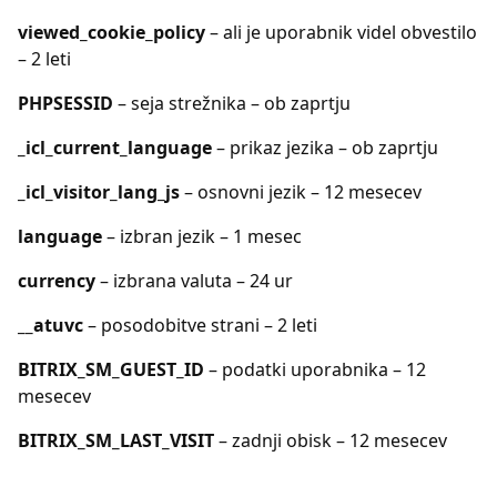
viewed_cookie_policy
– ali je uporabnik videl obvestilo
– 2 leti
PHPSESSID
– seja strežnika – ob zaprtju
_icl_current_language
– prikaz jezika – ob zaprtju
_icl_visitor_lang_js
– osnovni jezik – 12 mesecev
language
– izbran jezik – 1 mesec
currency
– izbrana valuta – 24 ur
__atuvc
– posodobitve strani – 2 leti
BITRIX_SM_GUEST_ID
– podatki uporabnika – 12
mesecev
BITRIX_SM_LAST_VISIT
– zadnji obisk – 12 mesecev