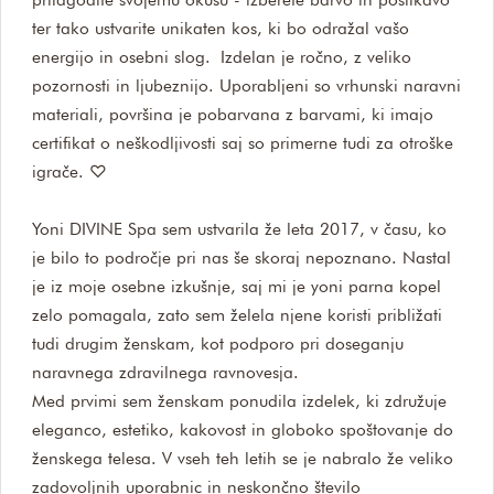
ter tako ustvarite unikaten kos, ki bo odražal vašo
energijo in osebni slog. Izdelan je ročno, z veliko
pozornosti in ljubeznijo. Uporabljeni so vrhunski naravni
materiali, površina je pobarvana z barvami, ki imajo
certifikat o neškodljivosti saj so primerne tudi za otroške
igrače. ♡
Yoni DIVINE Spa sem ustvarila že leta 2017, v času, ko
je bilo to področje pri nas še skoraj nepoznano. Nastal
je iz moje osebne izkušnje, saj mi je yoni parna kopel
zelo pomagala, zato sem želela njene koristi približati
tudi drugim ženskam, kot podporo pri doseganju
naravnega zdravilnega ravnovesja.
Med prvimi sem ženskam ponudila izdelek, ki združuje
eleganco, estetiko, kakovost in globoko spoštovanje do
ženskega telesa. V vseh teh letih se je nabralo že veliko
zadovoljnih uporabnic in neskončno število