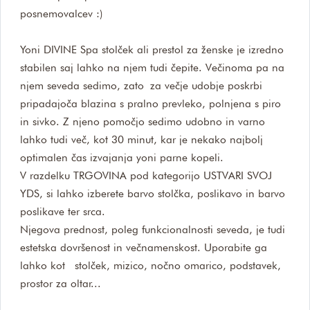
posnemovalcev :)
Yoni DIVINE Spa stolček ali prestol za ženske je izredno
stabilen saj lahko na njem tudi čepite. Večinoma pa na
njem seveda sedimo, zato za večje udobje poskrbi
pripadajoča blazina s pralno prevleko, polnjena s piro
in sivko. Z njeno pomočjo sedimo udobno in varno
lahko tudi več, kot 30 minut, kar je nekako najbolj
optimalen čas izvajanja yoni parne kopeli.
V razdelku TRGOVINA pod kategorijo USTVARI SVOJ
YDS, si lahko izberete barvo stolčka, poslikavo in barvo
poslikave ter srca.
Njegova prednost, poleg funkcionalnosti seveda, je tudi
estetska dovršenost in večnamenskost. Uporabite ga
lahko kot stolček, mizico, nočno omarico, podstavek,
prostor za oltar...