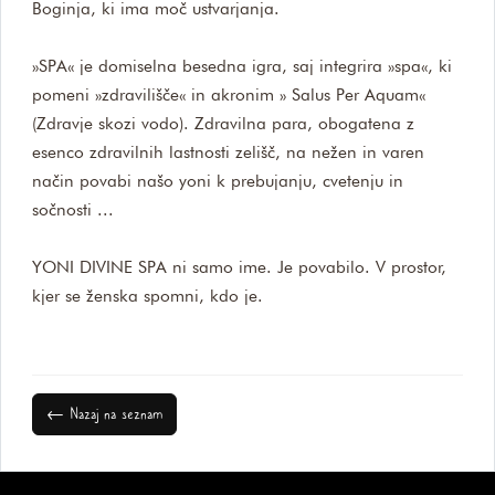
Boginja, ki ima moč ustvarjanja.
»SPA« je domiselna besedna igra, saj integrira »spa«, ki
pomeni »zdravilišče« in akronim » Salus Per Aquam«
(Zdravje skozi vodo). Zdravilna para, obogatena z
esenco zdravilnih lastnosti zelišč, na nežen in varen
način povabi našo yoni k prebujanju, cvetenju in
sočnosti ...
YONI DIVINE SPA ni samo ime. Je povabilo. V prostor,
kjer se ženska spomni, kdo je.
← Nazaj na seznam