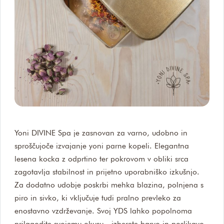
Yoni DIVINE Spa je zasnovan za varno, udobno in
sproščujoče izvajanje yoni parne kopeli. Elegantna
lesena kocka z odprtino ter pokrovom v obliki srca
zagotavlja stabilnost in prijetno uporabniško izkušnjo.
Za dodatno udobje poskrbi mehka blazina, polnjena s
piro in sivko, ki vključuje tudi pralno prevleko za
enostavno vzdrževanje. Svoj YDS lahko popolnoma
prilagodite svojemu okusu - izberete barvo in poslikavo