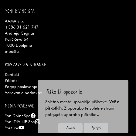
YONI DIVINE SPA
AAMA s.p.
+386 31 621 747
Andreja Cegnar
Kavčičeva 64
1000
Ljubljana
e-pošta
POVEZAVE ZA STRANKE
Kontakt
Piškotki
Pogoji poslovanja
Piškotki opozorilo
Varovanje podatkov
Spletno mesto uporablja piškotke.
Več o
MEDIA POVEZAVE
piškotkih.
Z uporabo te spletne strani
potrjujete uporabo piškotkov.
YoniDivineSpa
Yoni DIVINE Spa
Zavrni
Sprejmi
Youtube