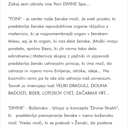
Zakaj sem izbrala ime Yoni DIVINE Spa...
"YONI" - je center naše ženske moči. Je sveti prostor, ki
predstavlja ženske reproduktivne organe vključno z
maternico, ki je najpomembnejši organ v ženskem
telesu, saj je to organ, ki nas dela ženske. (Moški imajo
prostato, spolno žlezo, ki jih ravno tako dela
edinstvene.) Maternica skupaj z jajčniki in jajcevodi
predstavlja ženski ustvarjalni princip, ki ima moč, da
ustvarja in rojeva novo življenje, otroke, ideje... Na
kozmični ravni pa ta ista sila ustvarja naš univerzum.
Taoisti jo imenujejo tudi VELIKI DRAGULJ, DOLINA
RADOSTI, BISER, LOTOSOV CVET, ZAČARANI VRT...
"DIVINE" - Božansko - Izhaja iz koncepta "Divine Shakti",
ki predstavlja prerojevanje ženske v njeno božansko
moč. Vrelec moči, ki se prebudi v Ženski, da postane