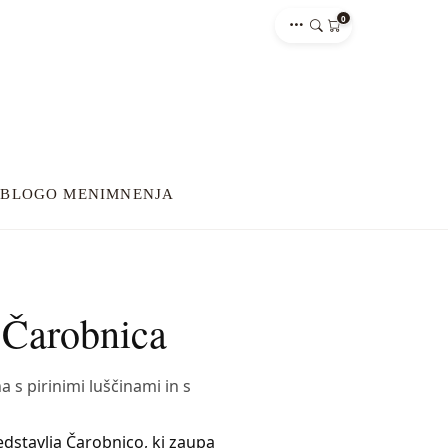
0
E
BLOG
O MENI
MNENJA
Čarobnica
a s pirinimi luščinami in s
dstavlja Čarobnico, ki zaupa