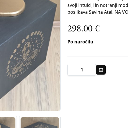
svoji intuiciji in notranji mod
poslikava Savina Atai. NA V
298.00 €
Po naročilu
−
+