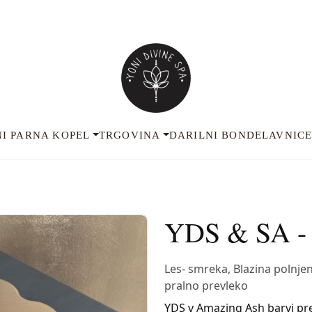
I PARNA KOPEL
TRGOVINA
DARILNI BON
DELAVNIC
YDS & SA - 
Les- smreka, Blazina polnjen
pralno prevleko
YDS v Amazing Ash barvi pre