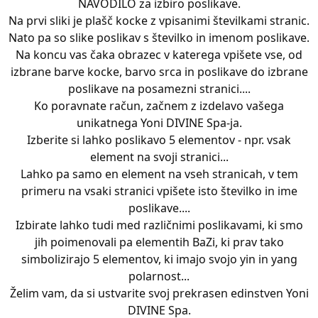
NAVODILO za izbiro poslikave.
Na prvi sliki je plašč kocke z vpisanimi številkami stranic.
Nato pa so slike poslikav s številko in imenom poslikave.
Na koncu vas čaka obrazec v katerega vpišete vse, od
izbrane barve kocke, barvo srca in poslikave do izbrane
poslikave na posamezni stranici....
Ko poravnate račun, začnem z izdelavo vašega
unikatnega Yoni DIVINE Spa-ja.
Izberite si lahko poslikavo 5 elementov - npr. vsak
element na svoji stranici...
Lahko pa samo en element na vseh stranicah, v tem
primeru na vsaki stranici vpišete isto številko in ime
poslikave....
Izbirate lahko tudi med različnimi poslikavami, ki smo
jih poimenovali pa elementih BaZi, ki prav tako
simbolizirajo 5 elementov, ki imajo svojo yin in yang
polarnost...
Želim vam, da si ustvarite svoj prekrasen edinstven Yoni
DIVINE Spa.